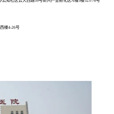
社区云大西路39号新兴产业孵化区A幢5楼523-76号
楼4-26号