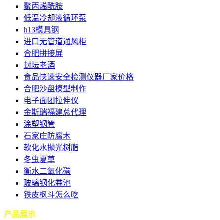
聚丙烯酰胺
低温冷却液循环泵
h13模具钢
进口无管道通风柜
合肥拼接屏
封坛老酒
食品快速安全检测仪器厂家价格
合肥沙盘模型制作
电子面团拉伸仪
金斯瑞福建总代理
涂塑钢管
石家庄防腐木
软化水抛光树脂
冬虫夏草
衡水二氧化碳
玻璃钢化粪池
铁皮枫斗怎么吃
产品展示