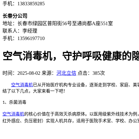
手机：13833859285
长春分公司
地址：长春市绿园区普阳街56号至通尚都A座551室
联系人：李经理
手机：13596197710
空气消毒机，守护呼吸健康的
时间：2025-08-02
来源：
河北立信
点击：385次
空气消毒机
已从开始医疗机构专业设备，逐渐走到学校、家庭、美
结了以下几点，大家来看一下吧！
、杀菌消毒
1
空气消毒机
的核心价值在于高效灭杀病原体。以医用级紫外线技术为例
红外感应、负压密封）实现人机共存，适用于医院手术室、学校、办公