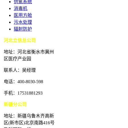
供氧系统
消毒机
医用方舱
污水处理
辐射防护
河北立信总公司
地址：河北省衡水市冀州
区医疗产业园
联系人：吴经理
电话：400-8030-598
手机：17531881293
新疆分公司
地址：新疆乌鲁木齐高新
区(新市区)北京南路416号