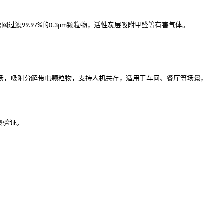
滤网过滤
的
μ
颗粒物，活性炭层吸附甲醛等有害气体。
99.97%
0.3
m
场，吸附分解带电颗粒物，支持人机共存，适用于车间、餐厅等场景，
景验证。