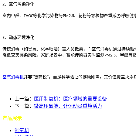
、空气污染净化
2
室内甲醛、
等化学污染物与
、花粉等颗粒物严重威胁呼吸健
TVOC
PM2.5
、动态环境净化
3
传统消毒（如臭氧、化学喷洒）需人员撤离，而空气消毒机通过持续循
降低交叉感染风险。家庭场景中，智能传感器实时监测
、甲醛等
PM2.5
空气消毒机
并非
“智商税”，而是科学验证的健康刚需。其价值覆盖灭
上一篇：
医用制氧机：医疗领域的重要设备
下一篇：
微高压氧舱，让运动员重焕活力
产品展示
制氧机