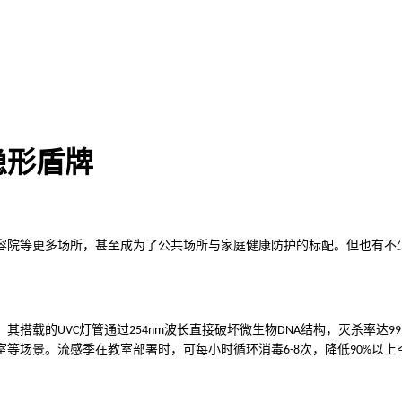
隐形盾牌
容院等更多场所，甚至成为了公共场所与家庭健康防护的标配。但也有不
，其搭载的
灯管通过
波长直接破坏微生物
结构，灭杀率达
UVC
254nm
DNA
99
室等场景。流感季在教室部署时，可每小时循环消毒
次，降低
以上
6-8
90%