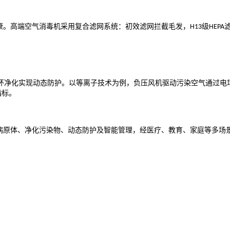
康。高端空气消毒机采用复合滤网系统：初效滤网拦截毛发，
级
H13
HEPA
环净化实现动态防护。以等离子技术为例，负压风机驱动污染空气通过电
指标。
杀病原体、净化污染物、动态防护及智能管理，经医疗、教育、家庭等多场