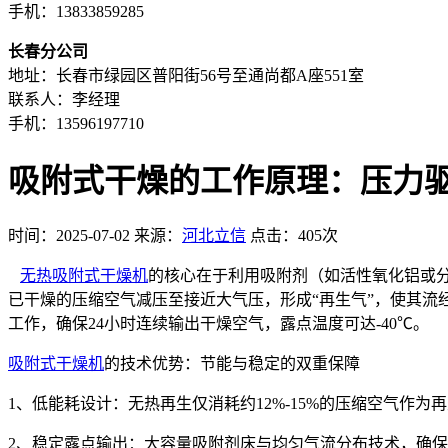
手机：13833859285
长春分公司
地址：长春市绿园区普阳街56号至通尚都A座551室
联系人：李经理
手机：13596197710
吸附式干燥的工作原理：压力驱
时间：2025-07-02
来源：
河北立信
点击：405次
无热吸附式干燥机
的核心在于利用吸附剂（如活性氧化铝或
已干燥的压缩空气减压至接近大气压，形成“再生气”，使其
工作，确保24小时连续输出干燥空气，露点温度可达-40℃。
吸附式干燥机
的技术优势：节能与稳定的双重保障
1、低能耗设计：无热再生仅消耗约12%-15%的压缩空气作
2、稳定露点输出：大容量吸附剂床与均匀气流分布技术，确