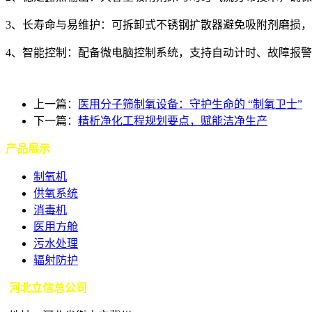
3、长寿命与易维护：可拆卸式不锈钢扩散器避免吸附剂磨损，
4、智能控制：配备微电脑控制系统，支持自动计时、故障报
上一篇：
医用分子筛制氧设备：守护生命的 “制氧卫士”​
下一篇：
精析净化工程规划要点，赋能洁净生产
产品展示
制氧机
供氧系统
消毒机
医用方舱
污水处理
辐射防护
河北立信总公司